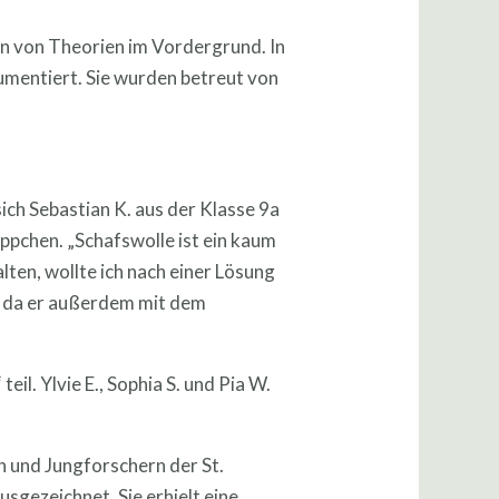
en von Theorien im Vordergrund. In
umentiert. Sie wurden betreut von
ch Sebastian K. aus der Klasse 9a
ppchen. „Schafswolle ist ein kaum
lten, wollte ich nach einer Lösung
n, da er außerdem mit dem
. Ylvie E., Sophia S. und Pia W.
n und Jungforschern der St.
sgezeichnet. Sie erhielt eine