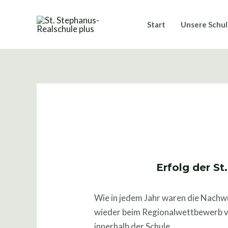
Zum
Post
Inhalt
navigation
Start
Unsere Schu
springen
Erfolg der St
Wie in jedem Jahr waren die Nachw
wieder beim Regionalwettbewerb vo
innerhalb der Schule.