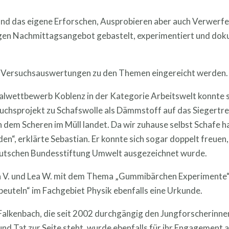
tand das eigene Erforschen, Ausprobieren aber auch Verwerf
ligen Nachmittagsangebot gebastelt, experimentiert und dok
n Versuchsauswertungen zu den Themen eingereicht werden.
alwettbewerb Koblenz in der Kategorie Arbeitswelt konnte si
suchsprojekt zu Schafswolle als Dämmstoff auf das Siegertre
 dem Scheren im Müll landet. Da wir zuhause selbst Schafe ha
den“, erklärte Sebastian. Er konnte sich sogar doppelt freue
utschen Bundesstiftung Umwelt ausgezeichnet wurde.
. und Lea W. mit dem Thema „Gummibärchen Experimente“ teil
euteln“ im Fachgebiet Physik ebenfalls eine Urkunde.
Falkenbach, die seit 2002 durchgängig den Jungforscherinne
nd Tat zur Seite steht, wurde ebenfalls für ihr Engagement au