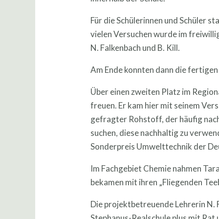
Für die Schülerinnen und Schüler s
vielen Versuchen wurde im freiwil
N. Falkenbach und B. Kill.
Am Ende konnten dann die fertige
Über einen zweiten Platz im Region
freuen. Er kam hier mit seinem Ver
gefragter Rohstoff, der häufig nach
suchen, diese nachhaltig zu verwen
Sonderpreis Umwelttechnik der De
Im Fachgebiet Chemie nahmen Tara V
bekamen mit ihren „Fliegenden Teeb
Die projektbetreuende Lehrerin N. 
Stephanus-Realschule plus mit Rat u