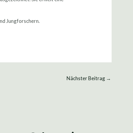
und Jungforschern.
Nächster Beitrag
→