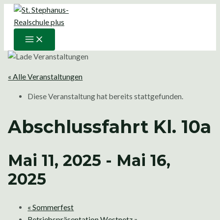
Main
Zum
Menu
Inhalt
springen
« Alle Veranstaltungen
Diese Veranstaltung hat bereits stattgefunden.
Abschlussfahrt Kl. 10a
Mai 11, 2025
-
Mai 16,
2025
«
Sommerfest
Betriebspräsentation Westnetz
»