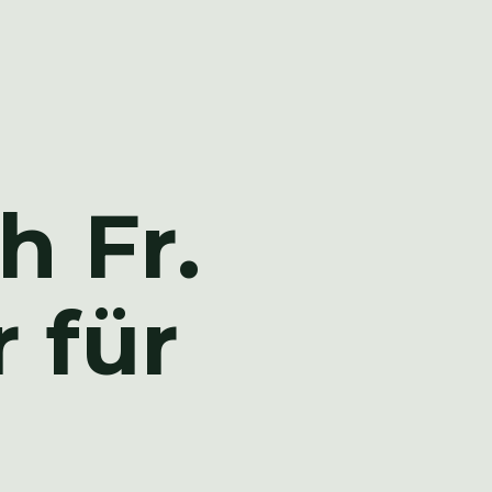
h Fr.
 für