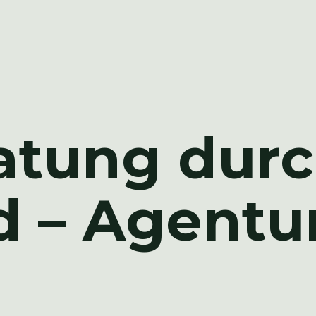
atung durc
 – Agentur