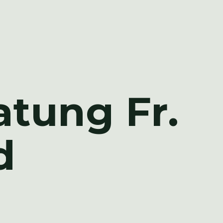
atung Fr.
d