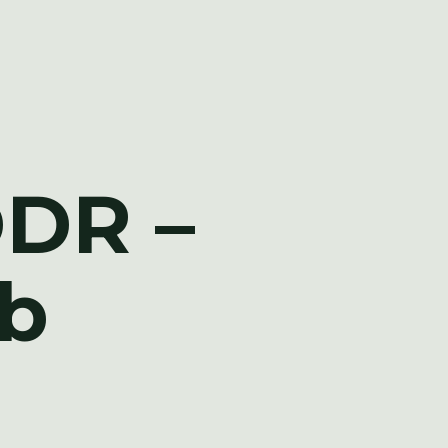
DDR –
0b