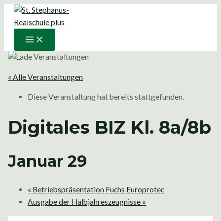
Main
Zum
Menu
Inhalt
springen
« Alle Veranstaltungen
Diese Veranstaltung hat bereits stattgefunden.
Digitales BIZ Kl. 8a/8b
Januar 29
«
Betriebspräsentation Fuchs Europrotec
Ausgabe der Halbjahreszeugnisse
»