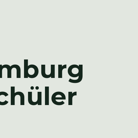
emburg
chüler