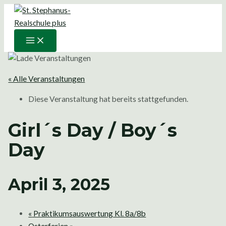
Main
Zum
Menu
Inhalt
springen
« Alle Veranstaltungen
Diese Veranstaltung hat bereits stattgefunden.
Girl´s Day / Boy´s
Day
April 3, 2025
«
Praktikumsauswertung Kl. 8a/8b