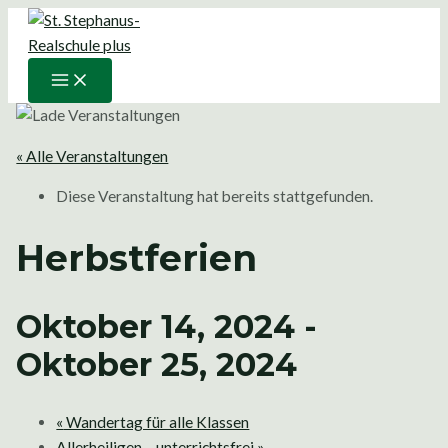
Main
Zum
Menu
Inhalt
springen
« Alle Veranstaltungen
Diese Veranstaltung hat bereits stattgefunden.
Herbstferien
Oktober 14, 2024
-
Oktober 25, 2024
«
Wandertag für alle Klassen
Allerheiligen – unterrichtsfrei
»