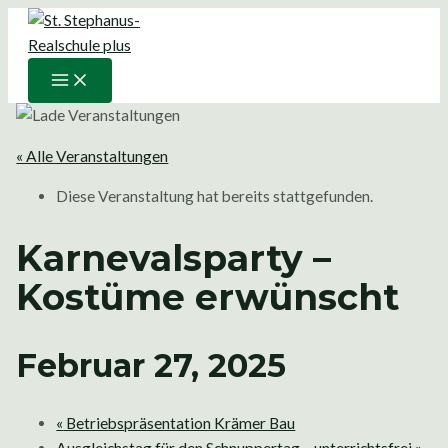
Main
Zum
Menu
Inhalt
springen
« Alle Veranstaltungen
Diese Veranstaltung hat bereits stattgefunden.
Karnevalsparty –
Kostüme erwünscht
Februar 27, 2025
«
Betriebspräsentation Krämer Bau