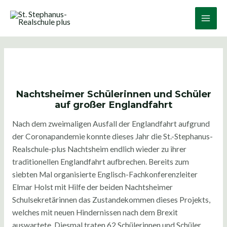
Zum
Post
Main
Inhalt
navigation
Men
springen
Nachtsheimer Schülerinnen und Schüler
auf großer Englandfahrt
Nach dem zweimaligen Ausfall der Englandfahrt aufgrund
der Coronapandemie konnte dieses Jahr die St.-Stephanus-
Realschule-plus Nachtsheim endlich wieder zu ihrer
traditionellen Englandfahrt aufbrechen. Bereits zum
siebten Mal organisierte Englisch-Fachkonferenzleiter
Elmar Holst mit Hilfe der beiden Nachtsheimer
Schulsekretärinnen das Zustandekommen dieses Projekts,
welches mit neuen Hindernissen nach dem Brexit
auswartete. Diesmal traten 62 Schülerinnen und Schüler