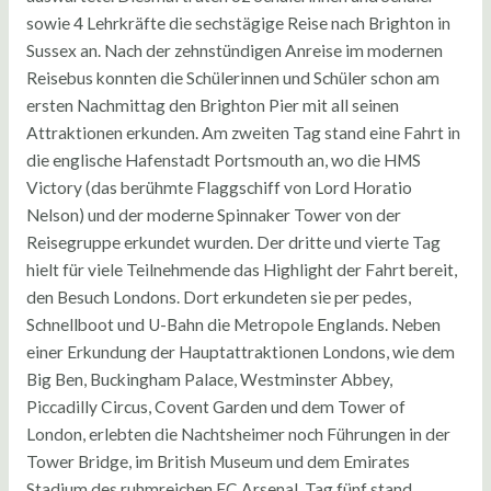
sowie 4 Lehrkräfte die sechstägige Reise nach Brighton in
Sussex an. Nach der zehnstündigen Anreise im modernen
Reisebus konnten die Schülerinnen und Schüler schon am
ersten Nachmittag den Brighton Pier mit all seinen
Attraktionen erkunden. Am zweiten Tag stand eine Fahrt in
die englische Hafenstadt Portsmouth an, wo die HMS
Victory (das berühmte Flaggschiff von Lord Horatio
Nelson) und der moderne Spinnaker Tower von der
Reisegruppe erkundet wurden. Der dritte und vierte Tag
hielt für viele Teilnehmende das Highlight der Fahrt bereit,
den Besuch Londons. Dort erkundeten sie per pedes,
Schnellboot und U-Bahn die Metropole Englands. Neben
einer Erkundung der Hauptattraktionen Londons, wie dem
Big Ben, Buckingham Palace, Westminster Abbey,
Piccadilly Circus, Covent Garden und dem Tower of
London, erlebten die Nachtsheimer noch Führungen in der
Tower Bridge, im British Museum und dem Emirates
Stadium des ruhmreichen FC Arsenal. Tag fünf stand