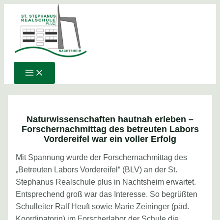
Main
Zum
Post
Menu
Inhalt
navigation
springen
Naturwissenschaften hautnah erleben –
Forschernachmittag des betreuten Labors
Vordereifel war ein voller Erfolg
Mit Spannung wurde der Forschernachmittag des
„Betreuten Labors Vordereifel“ (BLV) an der St.
Stephanus Realschule plus in Nachtsheim erwartet.
Entsprechend groß war das Interesse. So begrüßten
Schulleiter Ralf Heuft sowie Marie Zeininger (päd.
Koordinatorin) im Forscherlabor der Schule die