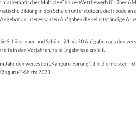
n mathematischer Multiple-Choice-Wettbewerb für über 6 Mil
ematische Bildung in den Schulen unterstützen, die Freude a
Angebot an interessanten Aufgaben die selbstständige Arbei
die Schülerinnen und Schüler 24 bis 30 Aufgaben aus den v
eits in den Vorjahren, tolle Ergebnisse erzielt.
sem Jahr den weitesten „Känguru-Sprung“, d.h. die meisten ri
 Känguru-T-Shirts 2023.