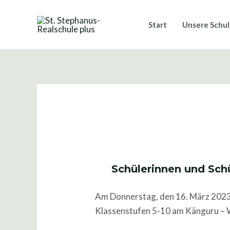
Zum
Post
Inhalt
navigation
Start
Unsere Schu
springen
Schülerinnen und Schü
Am Donnerstag, den 16. März 2023 
Klassenstufen 5-10 am Känguru – 