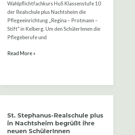
Wahlpflichtfachkurs HuS Klassenstufe 10
Regina
der Realschule plus Nachtsheim die
–
Pflegeeinrichtung „Regina – Protmann –
Protmann
Stift“ in Kelberg. Um den SchülerInnen die
–
Pflegeberufe und
Stift
in
Read More »
Kelberg
St.
Stephanus-
St. Stephanus-Realschule plus
Realschule
in Nachtsheim begrüßt ihre
plus
neuen SchülerInnen
in