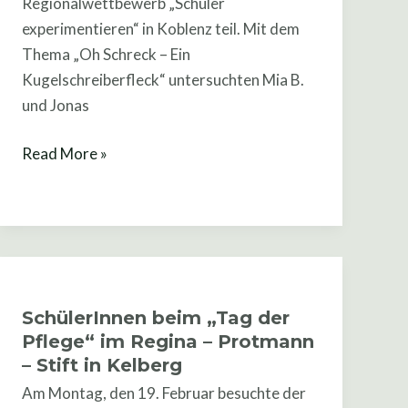
Regionalwettbewerb „Schüler
experimentieren“ in Koblenz teil. Mit dem
Thema „Oh Schreck – Ein
Kugelschreiberfleck“ untersuchten Mia B.
und Jonas
Read More »
SchülerInnen
beim
SchülerInnen beim „Tag der
„Tag
Pflege“ im Regina – Protmann
der
– Stift in Kelberg
Pflege“
Am Montag, den 19. Februar besuchte der
im