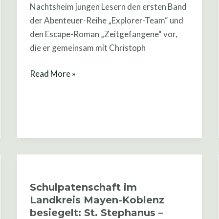
Nachtsheim jungen Lesern den ersten Band
der Abenteuer-Reihe „Explorer-Team“ und
den Escape-Roman „Zeitgefangene“ vor,
die er gemeinsam mit Christoph
Read More »
Schulpatenschaft
im
Schulpatenschaft im
Landkreis
Landkreis Mayen-Koblenz
Mayen-
besiegelt: St. Stephanus –
Koblenz