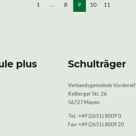
1
…
8
9
10
11
ule plus
Schulträger
Verbandsgemeinde Vordereif
Kelberger Str. 26
56727 Mayen
Tel.: +49 (2651) 8009 0
Fax: +49 (2651) 8009 20