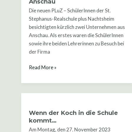
Anschau
&
Die neuen PLuZ – SchülerInnen der St.
Brandner
Stephanus-Realschule plus Nachtsheim
sowie
besichtigten kürzlich zwei Unternehmen aus
Autolackiererei
Anschau. Als erstes waren die SchülerInnen
Schneider
sowie ihre beiden Lehrerinnen zu Besuch bei
in
der Firma
Anschau
Read More »
Wenn
der
Wenn der Koch in die Schule
Koch
kommt…
in
Am Montag, den 27. November 2023
die