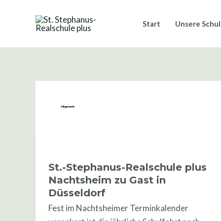
Zum
Post
Inhalt
pagination
Start
Unsere Schu
springen
Allgemein
St.-
Stephanus-
St.-Stephanus-Realschule plus
Realschule
Nachtsheim zu Gast in
plus
Düsseldorf
Nachtsheim
Fest im Nachtsheimer Terminkalender
zu