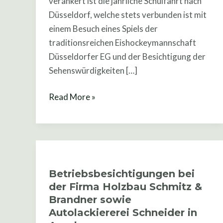
verankert ist die jährliche Schulfahrt nach
Gast
Düsseldorf, welche stets verbunden ist mit
in
einem Besuch eines Spiels der
Düsseldorf
traditionsreichen Eishockeymannschaft
Düsseldorfer EG und der Besichtigung der
Sehenswürdigkeiten […]
Read More »
Betriebsbesichtigungen
bei
Betriebsbesichtigungen bei
der
der Firma Holzbau Schmitz &
Firma
Brandner sowie
Holzbau
Autolackiererei Schneider in
Schmitz