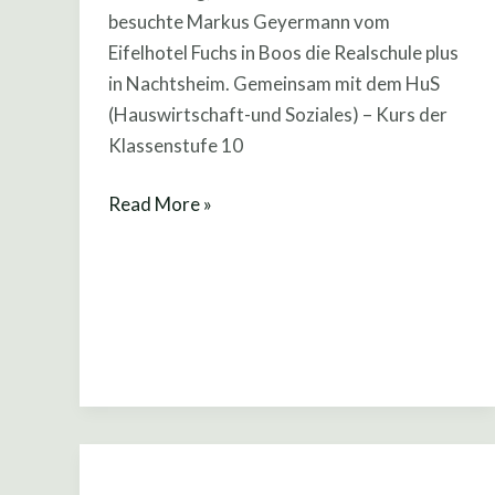
besuchte Markus Geyermann vom
Schule
Eifelhotel Fuchs in Boos die Realschule plus
kommt…
in Nachtsheim. Gemeinsam mit dem HuS
(Hauswirtschaft-und Soziales) – Kurs der
Klassenstufe 10
Read More »
Platz
2 in