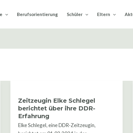
le
Berufsorientierung
Schüler
Eltern
Akt
Zeitzeugin
Elke
Zeitzeugin Elke Schlegel
Schlegel
berichtet über ihre DDR-
berichtet
Erfahrung
über
Elke Schlegel, eine DDR-Zeitzeugin,
ihre