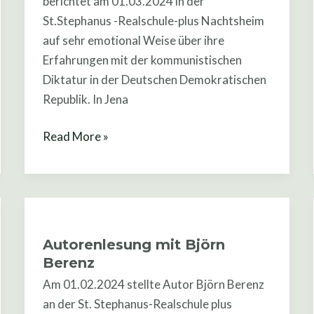
berichtet am 01.03.2024 in der
DDR-
St.Stephanus -Realschule-plus Nachtsheim
Erfahrung
auf sehr emotional Weise über ihre
Erfahrungen mit der kommunistischen
Diktatur in der Deutschen Demokratischen
Republik. In Jena
Read More »
Autorenlesung
mit
Autorenlesung mit Björn
Björn
Berenz
Berenz
Am 01.02.2024 stellte Autor Björn Berenz
an der St. Stephanus-Realschule plus