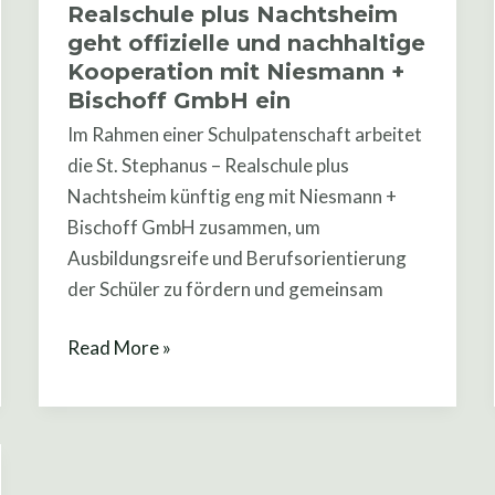
Realschule plus Nachtsheim
besiegelt:
geht offizielle und nachhaltige
St.
Kooperation mit Niesmann +
Stephanus
Bischoff GmbH ein
–
Im Rahmen einer Schulpatenschaft arbeitet
Realschule
die St. Stephanus – Realschule plus
plus
Nachtsheim künftig eng mit Niesmann +
Nachtsheim
Bischoff GmbH zusammen, um
geht
Ausbildungsreife und Berufsorientierung
offizielle
der Schüler zu fördern und gemeinsam
und
nachhaltige
Read More »
Kooperation
mit
Niesmann
+
Bischoff