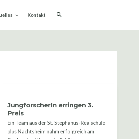
Suche
uelles
Kontakt
JungforscherIn
erringen
JungforscherIn erringen 3.
3.
Preis
Preis
Ein Team aus der St. Stephanus-Realschule
plus Nachtsheim nahm erfolgreich am