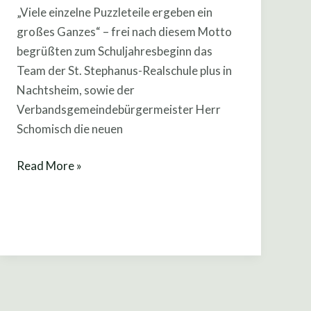
„Viele einzelne Puzzleteile ergeben ein
Nachtsheim
großes Ganzes“ – frei nach diesem Motto
begrüßt
begrüßten zum Schuljahresbeginn das
ihre
Team der St. Stephanus-Realschule plus in
neuen
Nachtsheim, sowie der
SchülerInnen
Verbandsgemeindebürgermeister Herr
Schomisch die neuen
Read More »