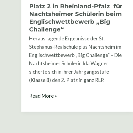
Platz 2 in Rheinland-Pfalz für
Rheinland-
Nachtsheimer Schülerin beim
Pfalz
Englischwettbewerb „Big
für
Challenge“
Nachtsheimer
Herausragende Ergebnisse der St.
Schülerin
Stephanus-Realschule plus Nachtsheim im
beim
Englischwettbewerb „Big Challenge“ – Die
Englischwettbewerb
Nachtsheimer Schülerin Ida Wagner
„Big
sicherte sich in ihrer Jahrgangsstufe
Challenge“
(Klasse 8) den 2. Platz in ganz RLP.
Read More »